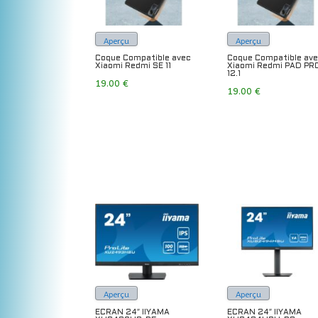
Aperçu
Aperçu
Coque Compatible avec
Coque Compatible av
Xiaomi Redmi SE 11
Xiaomi Redmi PAD PR
12.1
19.00
€
19.00
€
Aperçu
Aperçu
ECRAN 24″ IIYAMA
ECRAN 24″ IIYAMA