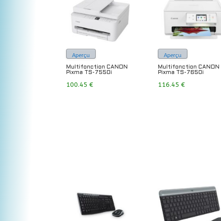
Aperçu
Aperçu
Multifonction CANON
Multifonction CANON
Pixma TS-7550i
Pixma TS-7650i
100.45
€
116.45
€