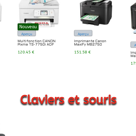
Nouveau
Aperçu
Aperçu
Multifonction CANON
Imprimante Canon
Pixma TS-7750i ADF
MaxiFy MB2750
120.45
€
151.58
€
Im
Ma
17
Claviers et souris