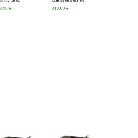
yssey G55C
XUB2495WSU-B4
9.00
€
319.00
€