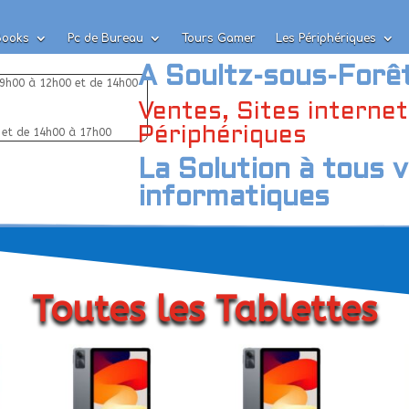
Books
Pc de Bureau
Tours Gamer
Les Périphériques
Books
Pc de Bureau
Tours Gamer
Les Périphériques
A Soultz-sous-Forê
 9h00 à 12h00 et de 14h00
Ventes, Sites interne
Périphériques
 et de 14h00 à 17h00
La Solution à tous 
informatiques
Toutes les Tablettes