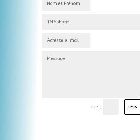
Envoi
=
2 + 1