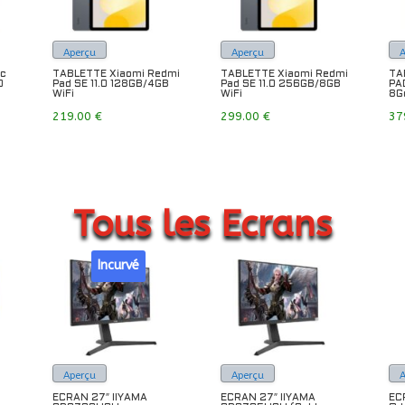
Aperçu
Aperçu
ec
TABLETTE Xiaomi Redmi
TABLETTE Xiaomi Redmi
TA
O
Pad SE 11.0 128GB/4GB
Pad SE 11.0 256GB/8GB
PA
WiFi
WiFi
8G
219.00
€
299.00
€
37
Tous les Ecrans
Incurvé
Aperçu
Aperçu
ECRAN 27″ IIYAMA
ECRAN 27″ IIYAMA
EC