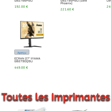
GB2766HSU
GB2795HSU (Gold
Od
Phoenix)
192.00
€
24
221.60
€
Aperçu
ECRAN 27″ IIYAMA
GB2790QSU
449.00
€
Toutes les Imprimantes