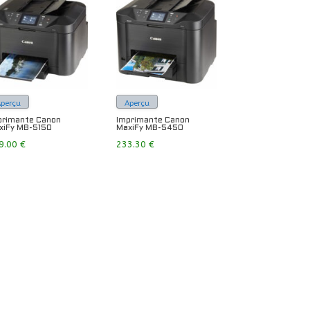
Aperçu
Aperçu
primante Canon
Imprimante Canon
xiFy MB-5150
MaxiFy MB-5450
9.00
€
233.30
€