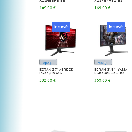
XU2493HS-B5
XU2494HSU-B2
149.00
€
169.00
€
Incurvé
Incurvé
Aperçu
Aperçu
ECRAN 27″ ASROCK
ECRAN 31.5″ IIYAMA
PG27Q15R2A
GCB3280QSU-B2
332.00
€
359.00
€