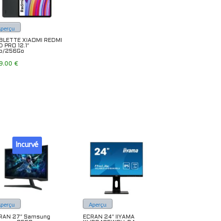
Aperçu
BLETTE XIAOMI REDMI
D PRO 12.1″
o/256Go
9.00
€
Incurvé
Aperçu
Aperçu
RAN 27″ Samsung
ECRAN 24″ IIYAMA