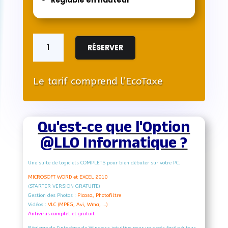
quantité
de
RÉSERVER
ECRAN
24"
IIYAMA
Le tarif comprend l’EcoTaxe
XU2494HSU-
B2
Qu'est-ce que l'Option
@LLO Informatique ?
Une suite de logiciels COMPLETS pour bien débuter sur votre PC.
MICROSOFT WORD et EXCEL 2010
(STARTER VERSION GRATUITE)
Gestion des Photos :
Picasa, Photofiltre
Vidéos :
VLC (MPEG, Avi, Wma, …)
Antivirus complet et gratuit
Réglage de l'interface de Windows intuitive pour un accès facile à tous