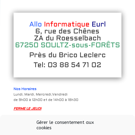
Allo
Informatique
Eurl
6, rue des Chênes
ZA du Roesselbach
67250 SOULTZ-sous-FORÊTS
Près du Brico Leclerc
Tel: 03 88 54 71 02
Nos Horaires
Lundi, Mardi, Mercredi,Vendredi
de 9h00 à 12h00 et de 14h00 à 18h30
FERME LE JEUDI
Samedi
Gérer le consentement aux
de 9h à 12h00 et de 14h00 à 17h00
cookies