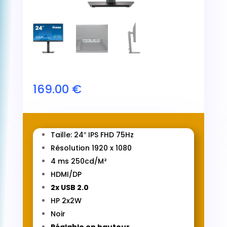
169.00
€
Taille: 24″ IPS FHD 75Hz
Résolution 1920 x 1080
4 ms 250cd/M²
HDMI/DP
2x USB 2.0
HP 2x2W
Noir
Réglable en hauteur