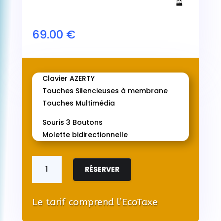
69.00
€
Clavier AZERTY
Touches Silencieuses à membrane
Touches Multimédia
Souris 3 Boutons
Molette bidirectionnelle
quantité
de
RÉSERVER
Pack
Clavier/Souris
sans
Le tarif comprend l’EcoTaxe
Fil
Logitech