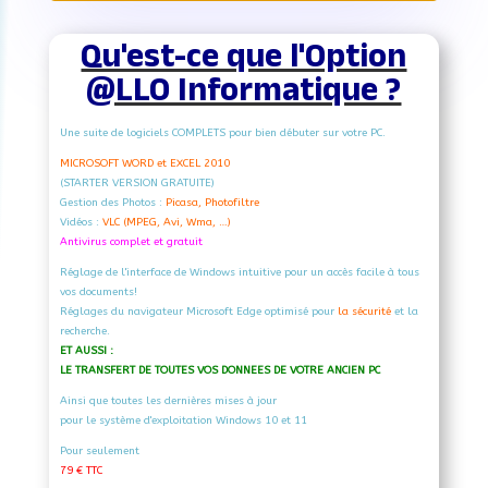
MK470
Qu'est-ce que l'Option
@LLO Informatique ?
Une suite de logiciels COMPLETS pour bien débuter sur votre PC.
MICROSOFT WORD et EXCEL 2010
(STARTER VERSION GRATUITE)
Gestion des Photos :
Picasa, Photofiltre
Vidéos :
VLC (MPEG, Avi, Wma, …)
Antivirus complet et gratuit
Réglage de l'interface de Windows intuitive pour un accès facile à tous
vos documents!
Réglages du navigateur Microsoft Edge optimisé pour
la sécurité
et la
recherche.
ET AUSSI :
LE TRANSFERT DE TOUTES VOS DONNEES DE VOTRE ANCIEN PC
Ainsi que toutes les dernières mises à jour
pour le système d'exploitation Windows 10 et 11
Pour seulement
79 € TTC