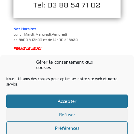
Tel: 03 88 54 71 02
Nos Horaires
Lundi, Mardi, Mercredi,Vendredi
de 9h00 à 12h00 et de 14h00 à 18h30
FERME LE JEUDI
Samedi
Gérer le consentement aux
de 9h à 12h00 et de 14h00 à 17h00
cookies
Nous utilisons des cookies pour optimiser notre site web et notre
service.
Accepter
Tous droits réservés © Allo Informatique eurl – Soultz-sous-
Forêts – 2024
Refuser
Préférences