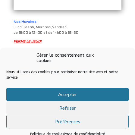
Nos Horaires
Lundi, Mardi, Mercredi,Vendredi
de 9h00 à 12h00 et de 14h00 à 18h30
FERME LE JEUDI
Samedi
Gérer le consentement aux
de 9h à 12h00 et de 14h00 à 17h00
cookies
Nous utilisons des cookies pour optimiser notre site web et notre
service.
Accepter
Tous droits réservés © Allo Informatique eurl – Soultz-sous-
Forêts – 2024
Refuser
Préférences
Politique de cookies
Page de confidentialité