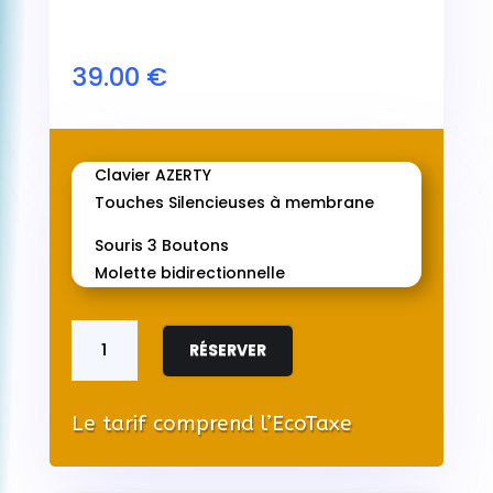
39.00
€
Clavier AZERTY
Touches Silencieuses à membrane
Souris 3 Boutons
Molette bidirectionnelle
quantité
de
RÉSERVER
Pack
Clavier/Souris
sans
Le tarif comprend l’EcoTaxe
Fil
Logitech
MK270