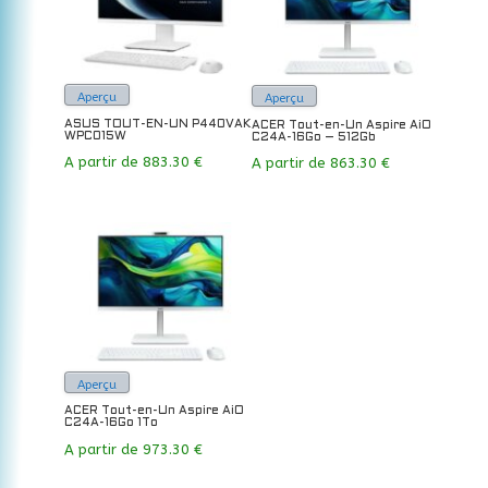
Aperçu
Aperçu
ASUS TOUT-EN-UN P440VAK
ACER Tout-en-Un Aspire AiO
WPC015W
C24A-16Go – 512Gb
A partir de
883.30
€
A partir de
863.30
€
Aperçu
ACER Tout-en-Un Aspire AiO
C24A-16Go 1To
A partir de
973.30
€