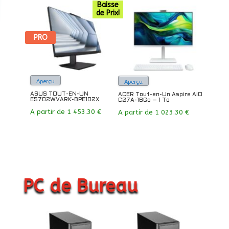
Baisse
de Prix!
PRO
Aperçu
Aperçu
ASUS TOUT-EN-UN
ACER Tout-en-Un Aspire AiO
E5702WVARK-BPE102X
C27A-16Go – 1 To
A partir de
1 453.30
€
A partir de
1 023.30
€
PC de Bureau