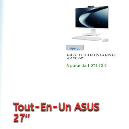
Aperçu
ASUS TOUT-EN-UN P440VAK
WPC182W
A partir de
1 073.30
€
Tout-En-Un ASUS
27″