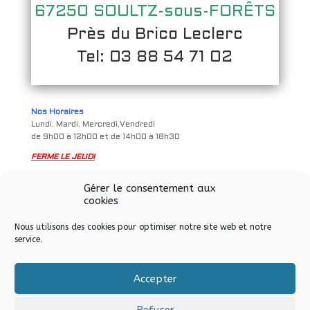
67250 SOULTZ-sous-FORÊTS
Près du Brico Leclerc
Tel: 03 88 54 71 02
Nos Horaires
Lundi, Mardi, Mercredi,Vendredi
de 9h00 à 12h00 et de 14h00 à 18h30
FERME LE JEUDI
Samedi
Gérer le consentement aux
de 9h à 12h00 et de 14h00 à 17h00
cookies
Nous utilisons des cookies pour optimiser notre site web et notre
service.
Accepter
Tous droits réservés © Allo Informatique eurl – Soultz-sous-
Forêts – 2024
Refuser