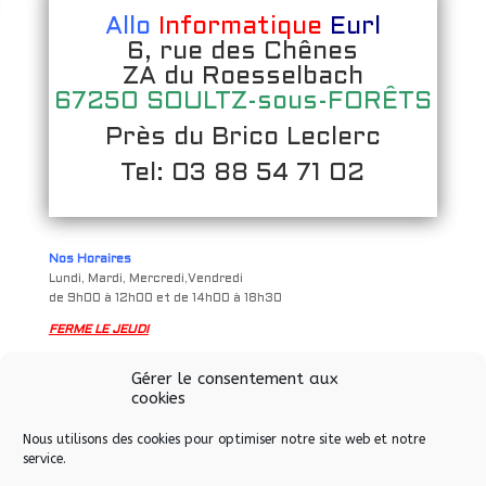
Allo
Informatique
Eurl
6, rue des Chênes
ZA du Roesselbach
67250 SOULTZ-sous-FORÊTS
Près du Brico Leclerc
Tel: 03 88 54 71 02
Nos Horaires
Lundi, Mardi, Mercredi,Vendredi
de 9h00 à 12h00 et de 14h00 à 18h30
FERME LE JEUDI
Samedi
Gérer le consentement aux
de 9h à 12h00 et de 14h00 à 17h00
cookies
Nous utilisons des cookies pour optimiser notre site web et notre
service.