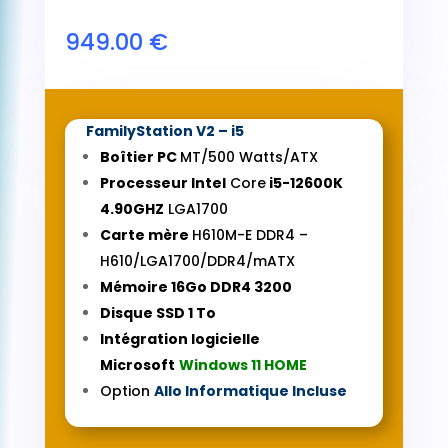
949.00
€
FamilyStation V2 – i5
Boîtier PC
MT/500 Watts/ATX
Processeur Intel
Core
i5-12600K
4.90GHZ
LGA1700
Carte mère
H610M-E DDR4 –
H610/LGA1700/DDR4/mATX
Mémoire 16
Go DDR4 3200
Disque SSD 1 To
Intégration logicielle
Microsoft
Windows 11 HOME
Option
Allo Informatique Incluse