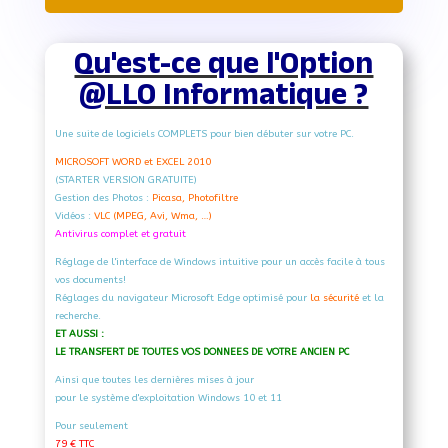
AiO
C27A-
16Go
Qu'est-ce que l'Option
-
1
@LLO Informatique ?
To
Une suite de logiciels COMPLETS pour bien débuter sur votre PC.
MICROSOFT WORD et EXCEL 2010
(STARTER VERSION GRATUITE)
Gestion des Photos :
Picasa, Photofiltre
Vidéos :
VLC (MPEG, Avi, Wma, …)
Antivirus complet et gratuit
Réglage de l'interface de Windows intuitive pour un accès facile à tous
vos documents!
Réglages du navigateur Microsoft Edge optimisé pour
la sécurité
et la
recherche.
ET AUSSI :
LE TRANSFERT DE TOUTES VOS DONNEES DE VOTRE ANCIEN PC
Ainsi que toutes les dernières mises à jour
pour le système d'exploitation Windows 10 et 11
Pour seulement
79 € TTC