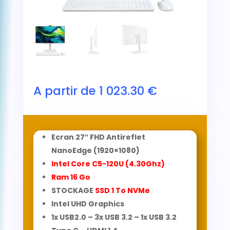
A partir de
1 023.30
€
Ecran 27″ FHD Antireflet
NanoEdge (1920×1080)
Intel Core C5-120U (4.30Ghz)
Ram 16
Go
STOCKAGE
SSD 1 To NVMe
Intel UHD Graphics
1x USB2.0 – 3x USB 3.2 – 1x USB 3.2