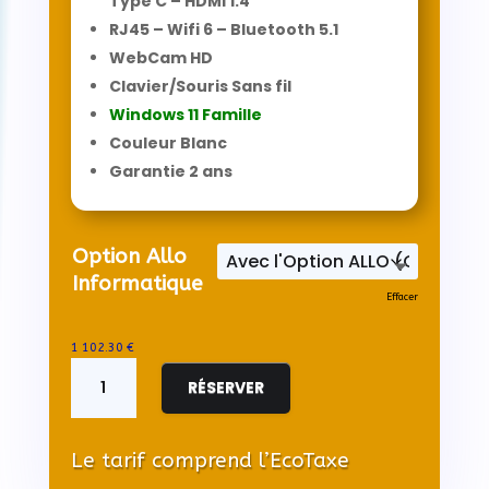
Type C – HDMI 1.4
RJ45 – Wifi 6 – Bluetooth 5.1
WebCam HD
Clavier/Souris Sans fil
Windows 11 Famille
Couleur Blanc
Garantie 2 ans
Option Allo
Informatique
Effacer
1 102.30
€
quantité
de
RÉSERVER
ACER
Tout-
en-
Le tarif comprend l’EcoTaxe
Un
Aspire