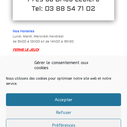
Tel: 03 88 54 71 02
Nos Horaires
Lundi, Mardi, Mercredi,Vendredi
de 9h00 à 12h00 et de 14h00 à 18h30
FERME LE JEUDI
Samedi
Gérer le consentement aux
de 9h à 12h00 et de 14h00 à 17h00
cookies
Nous utilisons des cookies pour optimiser notre site web et notre
service.
Accepter
Tous droits réservés © Allo Informatique eurl – Soultz-sous-
Forêts – 2024
Refuser
Préférences