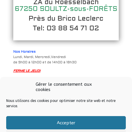
ZA du Roesselbach
67250 SOULTZ-sous-FORÊTS
Près du Brico Leclerc
Tel: 03 88 54 71 02
Nos Horaires
Lundi, Mardi, Mercredi,Vendredi
de 9h00 à 12h00 et de 14h00 à 18h30
FERME LE JEUDI
Samedi
Gérer le consentement aux
de 9h à 12h00 et de 14h00 à 17h00
cookies
Nous utilisons des cookies pour optimiser notre site web et notre
service.
Accepter
Tous droits réservés © Allo Informatique eurl – Soultz-sous-