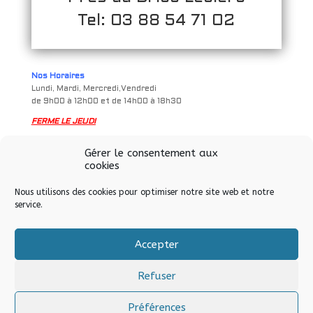
Tel: 03 88 54 71 02
Nos Horaires
Lundi, Mardi, Mercredi,Vendredi
de 9h00 à 12h00 et de 14h00 à 18h30
FERME LE JEUDI
Samedi
Gérer le consentement aux
de 9h à 12h00 et de 14h00 à 17h00
cookies
Nous utilisons des cookies pour optimiser notre site web et notre
service.
Accepter
Tous droits réservés © Allo Informatique eurl – Soultz-sous-
Forêts – 2024
Refuser
Préférences