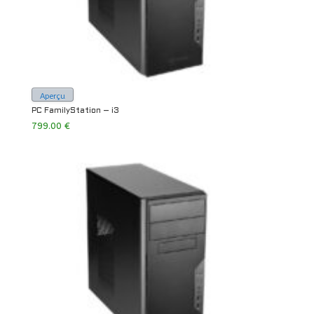
Aperçu
PC FamilyStation – i3
799.00
€