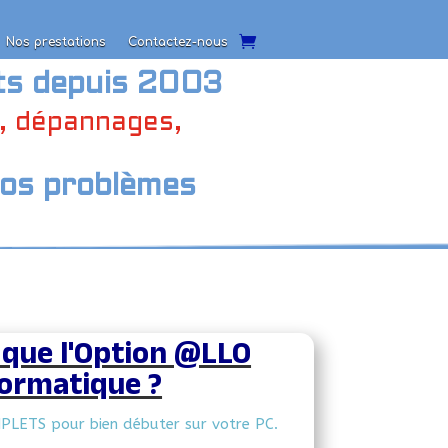
Nos prestations
Contactez-nous
Nos prestations
Contactez-nous
ts depuis 2003
t, dépannages,
vos problèmes
 que l'Option @LLO
formatique ?
MPLETS pour bien débuter sur votre PC.