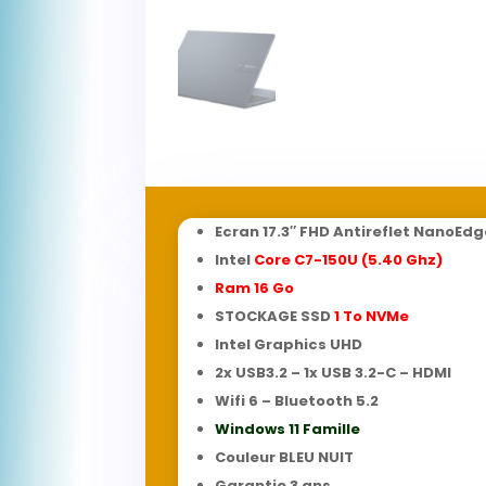
Ecran 17.3″ FHD Antireflet NanoEdg
Intel
Core C7-150U (5.40 Ghz)
Ram 16
Go
STOCKAGE SSD
1 To NVMe
Intel Graphics UHD
2x USB3.2 – 1x USB 3.2-C – HDMI
Wifi 6 – Bluetooth 5.2
Windows 11 Famille
Couleur BLEU NUIT
Garantie 3 ans