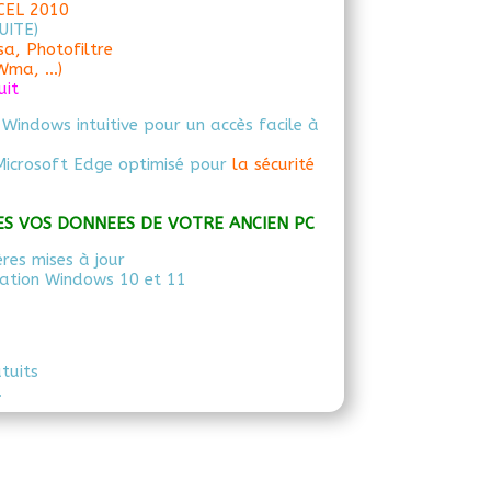
CEL 2010
UITE)
sa, Photofiltre
 Wma, …)
uit
 Windows intuitive pour un accès facile à
Microsoft Edge optimisé pour
la sécurité
ES VOS DONNEES DE VOTRE ANCIEN PC
ères mises à jour
tation Windows 10 et 11
atuits
.