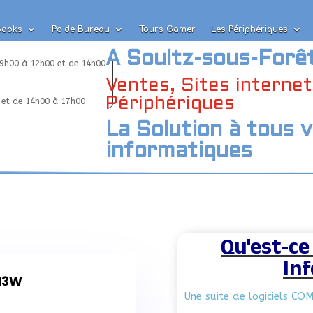
Books
Pc de Bureau
Tours Gamer
Les Périphériques
Books
Pc de Bureau
Tours Gamer
Les Périphériques
A Soultz-sous-Forê
 9h00 à 12h00 et de 14h00
Ventes, Sites interne
Périphériques
 et de 14h00 à 17h00
La Solution à tous 
informatiques
Qu'est-ce
In
13W
Une suite de logiciels CO