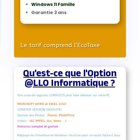
Windows 11 Famille
Garantie 3 ans
Le tarif comprend l’EcoTaxe
Qu'est-ce que l'Option
@LLO Informatique ?
Une suite de logiciels COMPLETS pour bien débuter sur votre PC.
MICROSOFT WORD et EXCEL 2010
(STARTER VERSION GRATUITE)
Gestion des Photos :
Picasa, Photofiltre
Vidéos :
VLC (MPEG, Avi, Wma, …)
Antivirus complet et gratuit
Réglage de l'interface de Windows intuitive pour un accès facile à tous