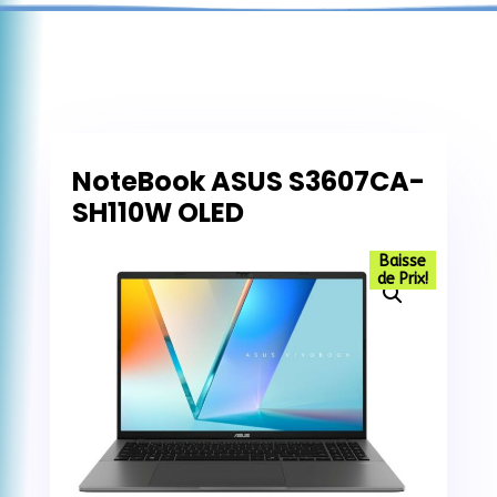
NoteBook ASUS S3607CA-
SH110W OLED
Baisse
de Prix!