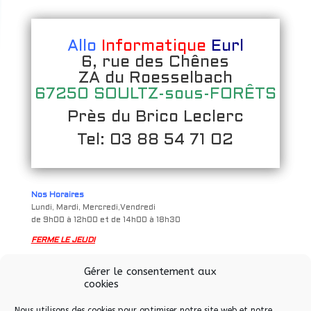
Allo
Informatique
Eurl
6, rue des Chênes
ZA du Roesselbach
67250 SOULTZ-sous-FORÊTS
Près du Brico Leclerc
Tel: 03 88 54 71 02
Nos Horaires
Lundi, Mardi, Mercredi,Vendredi
de 9h00 à 12h00 et de 14h00 à 18h30
FERME LE JEUDI
Samedi
Gérer le consentement aux
de 9h à 12h00 et de 14h00 à 17h00
cookies
Nous utilisons des cookies pour optimiser notre site web et notre