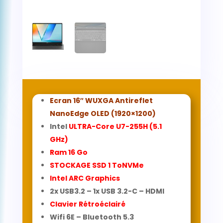
Ecran 16″ WUXGA Antireflet
NanoEdge OLED (1920×1200)
Intel
ULTRA-Core U7-255H
(5.1
GHz)
Ram 16
Go
STOCKAGE SSD 1 ToNVMe
Intel ARC Graphics
2x USB3.2 – 1x USB 3.2-C – HDMI
Clavier Rétroéclairé
Wifi 6E – Bluetooth 5.3