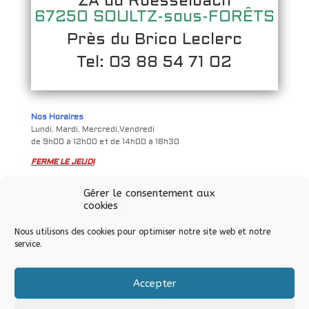
ZA du Roesselbach
67250 SOULTZ-sous-FORÊTS
Près du Brico Leclerc
Tel: 03 88 54 71 02
Nos Horaires
Lundi, Mardi, Mercredi,Vendredi
de 9h00 à 12h00 et de 14h00 à 18h30
FERME LE JEUDI
Samedi
Gérer le consentement aux
de 9h à 12h00 et de 14h00 à 17h00
cookies
Nous utilisons des cookies pour optimiser notre site web et notre
service.
Accepter
Tous droits réservés © Allo Informatique eurl – Soultz-sous-