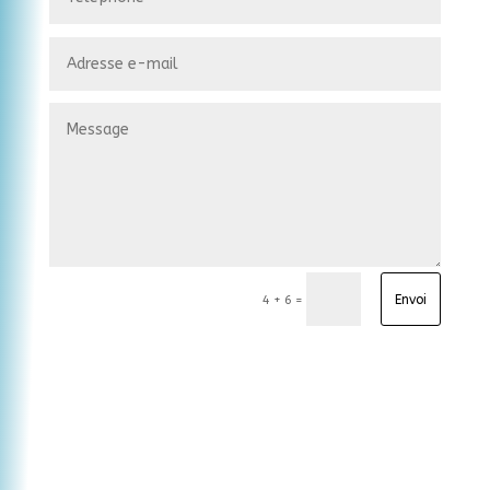
Envoi
=
4 + 6