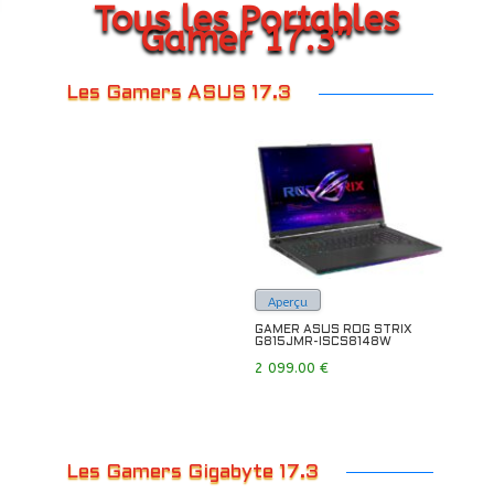
Tous les Portables
Gamer 17.3″
Les Gamers ASUS 17.3
Aperçu
GAMER ASUS ROG STRIX
G815JMR-ISCS8148W
2 099.00
€
Les Gamers Gigabyte 17.3