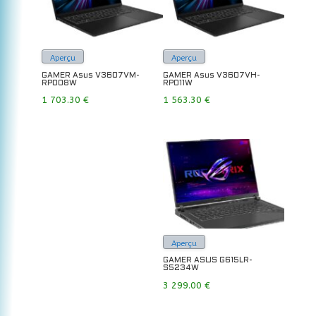
Aperçu
Aperçu
GAMER Asus V3607VM-
GAMER Asus V3607VH-
RP008W
RP011W
1 703.30
€
1 563.30
€
Aperçu
GAMER ASUS G615LR-
S5234W
3 299.00
€