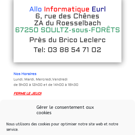
Allo
Informatique
Eurl
6, rue des Chênes
ZA du Roesselbach
67250 SOULTZ-sous-FORÊTS
Près du Brico Leclerc
Tel: 03 88 54 71 02
Nos Horaires
Lundi, Mardi, Mercredi,Vendredi
de 9h00 à 12h00 et de 14h00 à 18h30
FERME LE JEUDI
Samedi
Gérer le consentement aux
de 9h à 12h00 et de 14h00 à 17h00
cookies
Nous utilisons des cookies pour optimiser notre site web et notre
service.