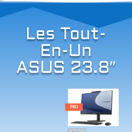
Les Tout-
En-Un
ASUS 23.8″
PRO