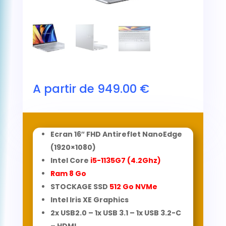
A partir de
949.00
€
Ecran 16″ FHD Antireflet NanoEdge
(1920×1080)
Intel Core
i5-1135G7 (4.2Ghz)
Ram 8
Go
STOCKAGE SSD
512 Go NVMe
Intel Iris XE Graphics
2x USB2.0 – 1x USB 3.1 – 1x USB 3.2-C
– HDMI