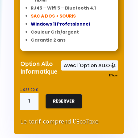
RJ45 – Wifi 5 – Bluetooth 4.1
SAC A DOS + SOURIS
Windows 11 Professionnel
Couleur Gris/argent
Garantie 2 ans
Option Allo
Informatique
Effacer
1 028.00
€
quantité
de
RÉSERVER
Notebook
ASUS
P1600EA-
Le tarif comprend l’EcoTaxe
MB148X