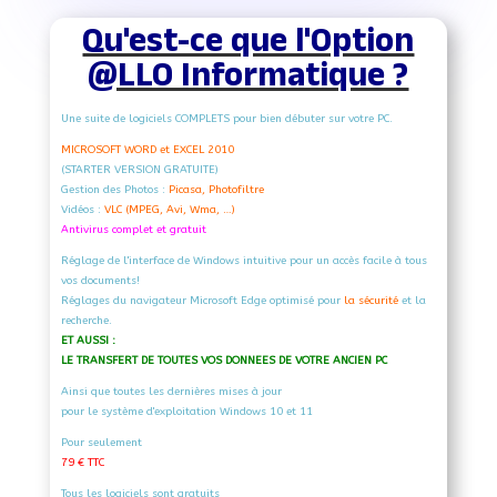
Qu'est-ce que l'Option
@LLO Informatique ?
Une suite de logiciels COMPLETS pour bien débuter sur votre PC.
MICROSOFT WORD et EXCEL 2010
(STARTER VERSION GRATUITE)
Gestion des Photos :
Picasa, Photofiltre
Vidéos :
VLC (MPEG, Avi, Wma, …)
Antivirus complet et gratuit
Réglage de l'interface de Windows intuitive pour un accès facile à tous
vos documents!
Réglages du navigateur Microsoft Edge optimisé pour
la sécurité
et la
recherche.
ET AUSSI :
LE TRANSFERT DE TOUTES VOS DONNEES DE VOTRE ANCIEN PC
Ainsi que toutes les dernières mises à jour
pour le système d'exploitation Windows 10 et 11
Pour seulement
79 € TTC
Tous les logiciels sont gratuits