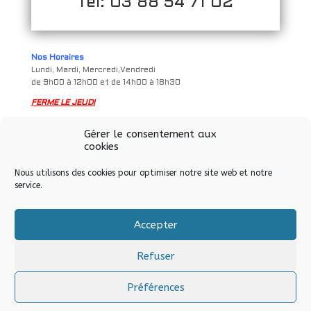
Tel: 03 88 54 71 02
Nos Horaires
Lundi, Mardi, Mercredi,Vendredi
de 9h00 à 12h00 et de 14h00 à 18h30
FERME LE JEUDI
Samedi
Gérer le consentement aux
de 9h à 12h00 et de 14h00 à 17h00
cookies
Nous utilisons des cookies pour optimiser notre site web et notre
service.
Accepter
Tous droits réservés © Allo Informatique eurl – Soultz-sous-
Forêts – 2024
Refuser
Préférences